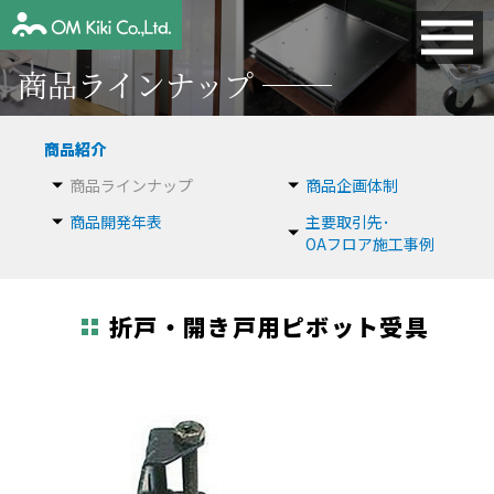
商品ラインナップ
商品紹介
商品ラインナップ
商品企画体制
商品開発年表
主要取引先･
OAフロア施工事例
折戸・開き戸用ピボット受具