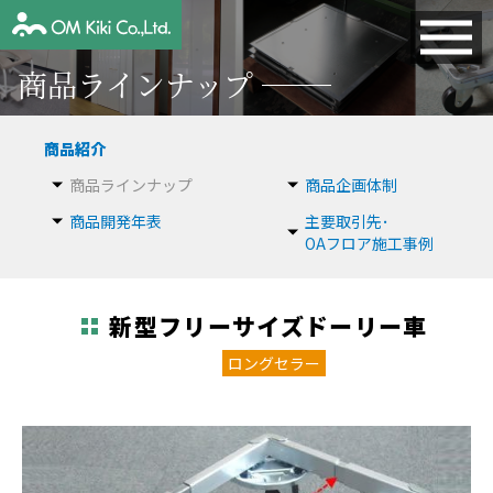
商品ラインナップ
商品紹介
商品ラインナップ
商品企画体制
商品開発年表
主要取引先･
OAフロア施工事例
新型フリーサイズドーリー車
ロングセラー