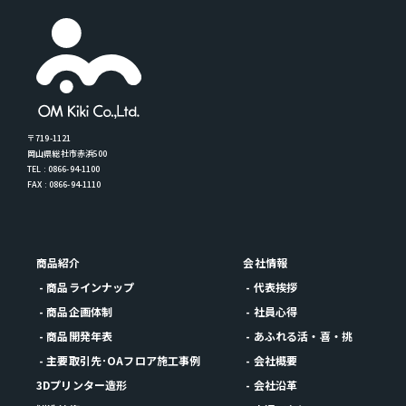
〒719-1121
岡山県総社市赤浜500
TEL : 0866-94-1100
FAX : 0866-94-1110
商品紹介
会社情報
- 商品ラインナップ
- 代表挨拶
- 商品企画体制
- 社員心得
- 商品開発年表
- あふれる活・喜・挑
- 主要取引先･OAフロア施工事例
- 会社概要
3Dプリンター造形
- 会社沿革